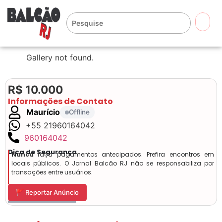
🔍
Gallery not found.
R$ 10.000
Informações de Contato
Maurício
Offline
+55 21960164042
960164042
Dica de Segurança
Nunca
faça pagamentos antecipados. Prefira encontros em
locais públicos. O Jornal Balcão RJ não se responsabiliza por
transações entre usuários.
🚩 Reportar Anúncio