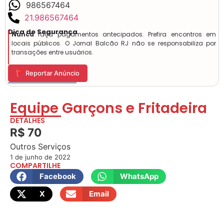
986567464
21.986567464
Dica de Segurança
Nunca
faça pagamentos antecipados. Prefira encontros em
locais públicos. O Jornal Balcão RJ não se responsabiliza por
transações entre usuários.
🚩 Reportar Anúncio
Equipe Garçons e Fritadeira
DETALHES
R$ 70
Outros Serviços
1 de junho de 2022
COMPARTILHE
Facebook
WhatsApp
X
Email