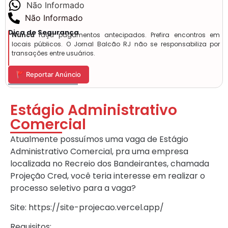
Não Informado
Não Informado
Dica de Segurança
Nunca
faça pagamentos antecipados. Prefira encontros em
locais públicos. O Jornal Balcão RJ não se responsabiliza por
transações entre usuários.
🚩 Reportar Anúncio
Estágio Administrativo
Comercial
Atualmente possuímos uma vaga de Estágio
Administrativo Comercial, pra uma empresa
localizada no Recreio dos Bandeirantes, chamada
Projeção Cred, você teria interesse em realizar o
processo seletivo para a vaga?
Site: https://site-projecao.vercel.app/
Requisitos: