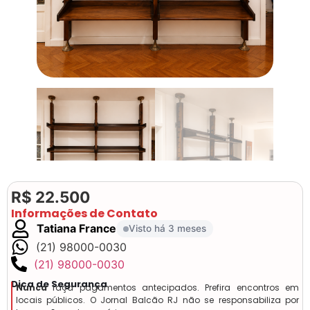
R$ 22.500
Informações de Contato
Tatiana France
Visto há 3 meses
(21) 98000-0030
(21) 98000-0030
Dica de Segurança
Nunca
faça pagamentos antecipados. Prefira encontros em
locais públicos. O Jornal Balcão RJ não se responsabiliza por