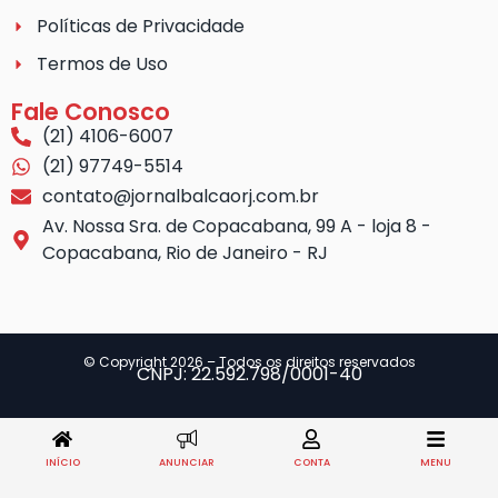
Políticas de Privacidade
Termos de Uso
Fale Conosco
(21) 4106-6007
(21) 97749-5514
contato@jornalbalcaorj.com.br
Av. Nossa Sra. de Copacabana, 99 A - loja 8 -
Copacabana, Rio de Janeiro - RJ
© Copyright 2026 – Todos os direitos reservados
CNPJ: 22.592.798/0001-40
INÍCIO
ANUNCIAR
CONTA
MENU