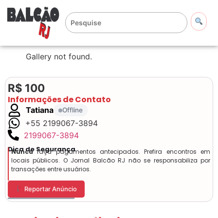
Gallery not found.
R$ 100
Informações de Contato
Tatiana
Offline
+55 2199067-3894
2199067-3894
Dica de Segurança
Nunca
faça pagamentos antecipados. Prefira encontros em
locais públicos. O Jornal Balcão RJ não se responsabiliza por
transações entre usuários.
Reportar Anúncio