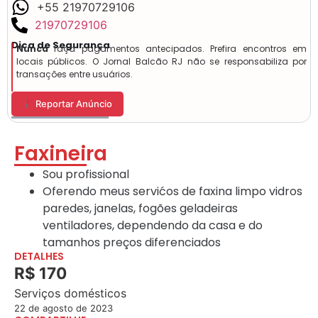
+55 21970729106
21970729106
Dica de Segurança
Nunca
faça pagamentos antecipados. Prefira encontros em
locais públicos. O Jornal Balcão RJ não se responsabiliza por
transações entre usuários.
Reportar Anúncio
Faxineira
Sou profissional
Oferendo meus servićos de faxina limpo vidros
paredes, janelas, fogões geladeiras
ventiladores, dependendo da casa e do
tamanhos preços diferenciados
DETALHES
R$ 170
Serviços domésticos
22 de agosto de 2023