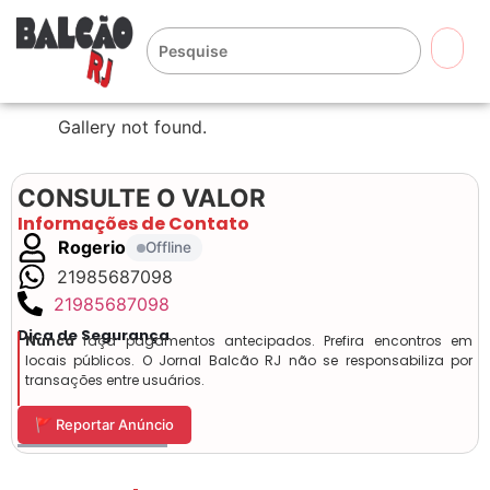
🔍
Gallery not found.
CONSULTE O VALOR
Informações de Contato
Rogerio
Offline
21985687098
21985687098
Dica de Segurança
Nunca
faça pagamentos antecipados. Prefira encontros em
locais públicos. O Jornal Balcão RJ não se responsabiliza por
transações entre usuários.
🚩 Reportar Anúncio