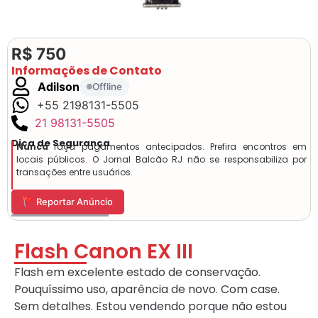
R$ 750
Informações de Contato
Adilson
Offline
+55 2198131-5505
21 98131-5505
Dica de Segurança
Nunca
faça pagamentos antecipados. Prefira encontros em
locais públicos. O Jornal Balcão RJ não se responsabiliza por
transações entre usuários.
🚩 Reportar Anúncio
Flash Canon EX III
Flash em excelente estado de conservação.
Pouquíssimo uso, aparência de novo. Com case.
Sem detalhes. Estou vendendo porque não estou