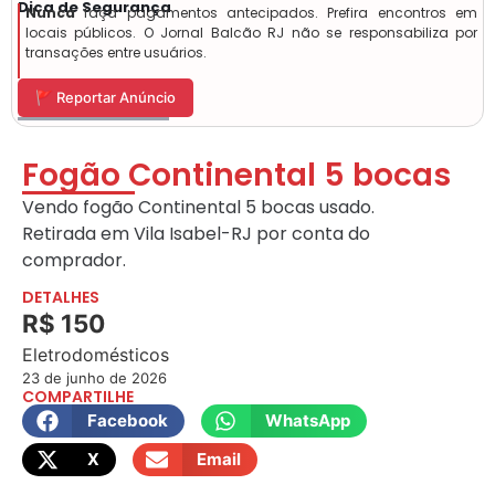
Dica de Segurança
Nunca
faça pagamentos antecipados. Prefira encontros em
locais públicos. O Jornal Balcão RJ não se responsabiliza por
transações entre usuários.
🚩 Reportar Anúncio
Fogão Continental 5 bocas
Vendo fogão Continental 5 bocas usado.
Retirada em Vila Isabel-RJ por conta do
comprador.
DETALHES
R$ 150
Eletrodomésticos
23 de junho de 2026
COMPARTILHE
Facebook
WhatsApp
X
Email