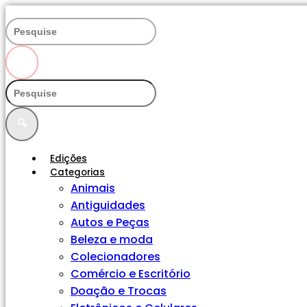
Ir
para
o
conteúdo
🔍
🔍
Edições
Categorias
Animais
Antiguidades
Autos e Peças
Beleza e moda
Colecionadores
Comércio e Escritório
Doação e Trocas