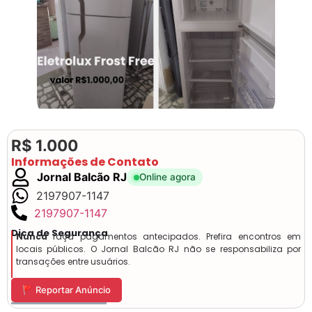
R$ 1.000
Informações de Contato
Jornal Balcão RJ
Online agora
2197907-1147
2197907-1147
Dica de Segurança
Nunca
faça pagamentos antecipados. Prefira encontros em
locais públicos. O Jornal Balcão RJ não se responsabiliza por
transações entre usuários.
🚩 Reportar Anúncio