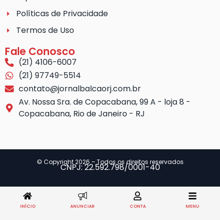
Políticas de Privacidade
Termos de Uso
Fale Conosco
(21) 4106-6007
(21) 97749-5514
contato@jornalbalcaorj.com.br
Av. Nossa Sra. de Copacabana, 99 A - loja 8 -
Copacabana, Rio de Janeiro - RJ
© Copyright 2026 – Todos os direitos reservados
CNPJ: 22.592.798/0001-40
INÍCIO
ANUNCIAR
CONTA
MENU