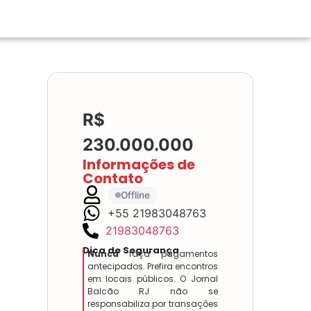
R$
230.000.000
Informações de
Contato
Offline
+55 21983048763
21983048763
Dica de Segurança
Nunca
faça pagamentos
antecipados. Prefira encontros
em locais públicos. O Jornal
Balcão RJ não se
responsabiliza por transações