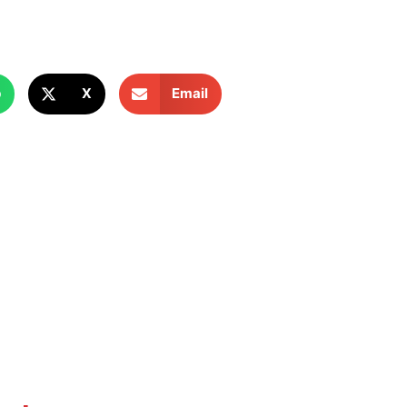
p
X
Email