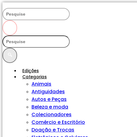
Ir
para
o
conteúdo
🔍
🔍
Edições
Categorias
Animais
Antiguidades
Autos e Peças
Beleza e moda
Colecionadores
Comércio e Escritório
Doação e Trocas