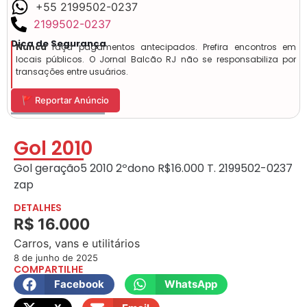
+55 2199502-0237
2199502-0237
Dica de Segurança
Nunca
faça pagamentos antecipados. Prefira encontros em
locais públicos. O Jornal Balcão RJ não se responsabiliza por
transações entre usuários.
🚩 Reportar Anúncio
Gol 2010
Gol geração5 2010 2ºdono R$16.000 T. 2199502-0237
zap
DETALHES
R$ 16.000
Carros, vans e utilitários
8 de junho de 2025
COMPARTILHE
Facebook
WhatsApp