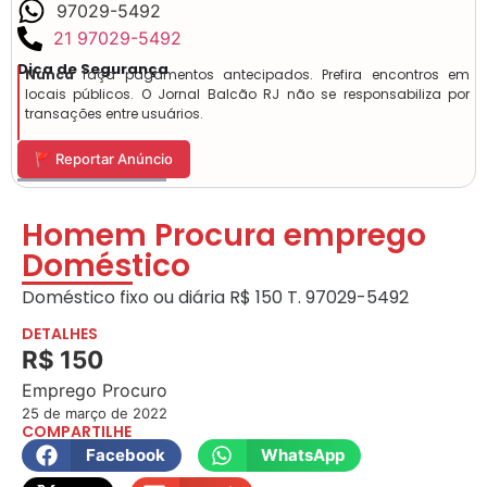
97029-5492
21 97029-5492
Dica de Segurança
Nunca
faça pagamentos antecipados. Prefira encontros em
locais públicos. O Jornal Balcão RJ não se responsabiliza por
transações entre usuários.
🚩 Reportar Anúncio
Homem Procura emprego
Doméstico
Doméstico fixo ou diária R$ 150 T. 97029-5492
DETALHES
R$ 150
Emprego Procuro
25 de março de 2022
COMPARTILHE
Facebook
WhatsApp