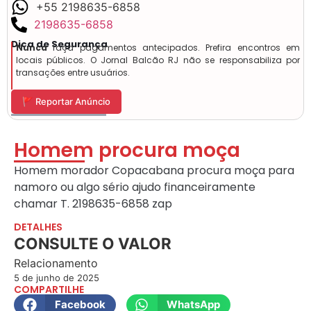
+55 2198635-6858
2198635-6858
Dica de Segurança
Nunca
faça pagamentos antecipados. Prefira encontros em
locais públicos. O Jornal Balcão RJ não se responsabiliza por
transações entre usuários.
🚩 Reportar Anúncio
Homem procura moça
Homem morador Copacabana procura moça para
namoro ou algo sério ajudo financeiramente
chamar T. 2198635-6858 zap
DETALHES
CONSULTE O VALOR
Relacionamento
5 de junho de 2025
COMPARTILHE
Facebook
WhatsApp