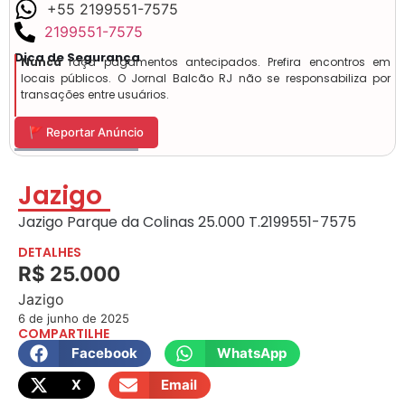
+55 2199551-7575
2199551-7575
Dica de Segurança
Nunca
faça pagamentos antecipados. Prefira encontros em
locais públicos. O Jornal Balcão RJ não se responsabiliza por
transações entre usuários.
🚩 Reportar Anúncio
Jazigo
Jazigo Parque da Colinas 25.000 T.2199551-7575
DETALHES
R$ 25.000
Jazigo
6 de junho de 2025
COMPARTILHE
Facebook
WhatsApp
X
Email