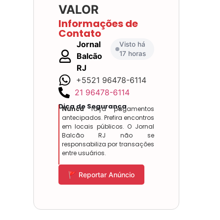
VALOR
Informações de
Contato
Jornal
Visto há
17 horas
Balcão
RJ
+5521 96478-6114
21 96478-6114
Dica de Segurança
Nunca
faça pagamentos
antecipados. Prefira encontros
em locais públicos. O Jornal
Balcão RJ não se
responsabiliza por transações
entre usuários.
🚩 Reportar Anúncio