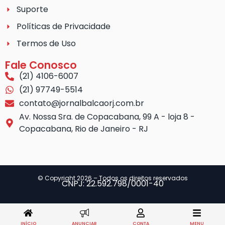
Suporte
Políticas de Privacidade
Termos de Uso
Fale Conosco
(21) 4106-6007
(21) 97749-5514
contato@jornalbalcaorj.com.br
Av. Nossa Sra. de Copacabana, 99 A - loja 8 -
Copacabana, Rio de Janeiro - RJ
© Copyright 2026 – Todos os direitos reservados
CNPJ: 22.592.798/0001-40
INÍCIO
ANUNCIAR
CONTA
MENU