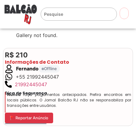
🔍
Gallery not found.
R$ 210
Informações de Contato
Fernando
Offline
+55 21992445047
21992445047
Dica de Segurança
Nunca
faça pagamentos antecipados. Prefira encontros em
locais públicos. O Jornal Balcão RJ não se responsabiliza por
transações entre usuários.
🚩 Reportar Anúncio