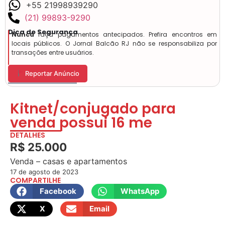
+55 21998939290
(21) 99893-9290
Dica de Segurança
Nunca
faça pagamentos antecipados. Prefira encontros em
locais públicos. O Jornal Balcão RJ não se responsabiliza por
transações entre usuários.
Reportar Anúncio
Kitnet/conjugado para
venda possui 16 me
DETALHES
R$ 25.000
Venda – casas e apartamentos
17 de agosto de 2023
COMPARTILHE
Facebook
WhatsApp
X
Email