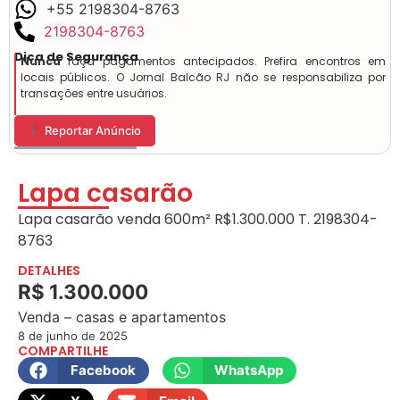
+55 2198304-8763
2198304-8763
Dica de Segurança
Nunca
faça pagamentos antecipados. Prefira encontros em
locais públicos. O Jornal Balcão RJ não se responsabiliza por
transações entre usuários.
Reportar Anúncio
Lapa casarão
Lapa casarão venda 600m² R$1.300.000 T. 2198304-
8763
DETALHES
R$ 1.300.000
Venda – casas e apartamentos
8 de junho de 2025
COMPARTILHE
Facebook
WhatsApp