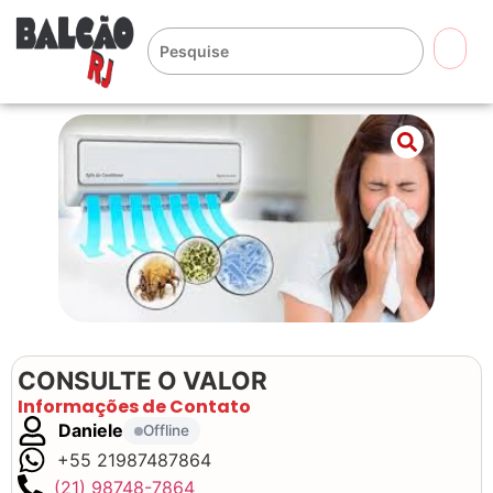
🔍
CONSULTE O VALOR
Informações de Contato
Daniele
Offline
+55 21987487864
(21) 98748-7864