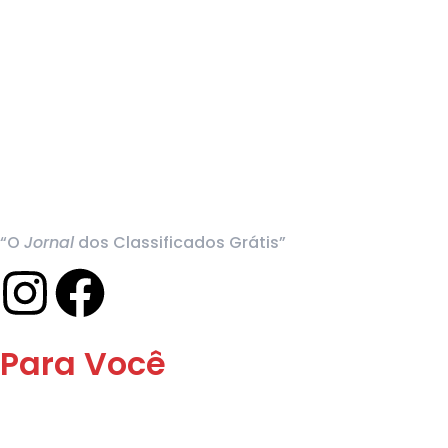
“O
Jornal
dos Classificados Grátis”
Para Você