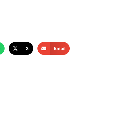
p
X
Email