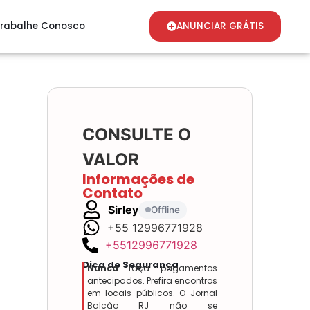
rabalhe Conosco
ANUNCIAR GRÁTIS
CONSULTE O
VALOR
Informações de
Contato
Sirley
Offline
+55 12996771928
+5512996771928
Dica de Segurança
Nunca
faça pagamentos
antecipados. Prefira encontros
em locais públicos. O Jornal
Balcão RJ não se