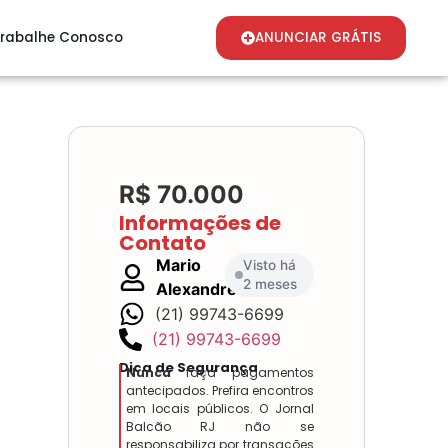
rabalhe Conosco
ANUNCIAR GRÁTIS
R$ 70.000
Informações de
Contato
Mario
Visto há
2 meses
Alexandre
(21) 99743-6699
(21) 99743-6699
Dica de Segurança
Nunca
faça pagamentos
antecipados. Prefira encontros
em locais públicos. O Jornal
Balcão RJ não se
responsabiliza por transações