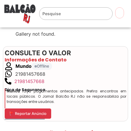
🔍
Gallery not found.
CONSULTE O VALOR
Informações de Contato
Mundo
Offline
21981457668
21981457668
Dica de Segurança
Nunca
faça pagamentos antecipados. Prefira encontros em
locais públicos. O Jornal Balcão RJ não se responsabiliza por
transações entre usuários.
🚩 Reportar Anúncio