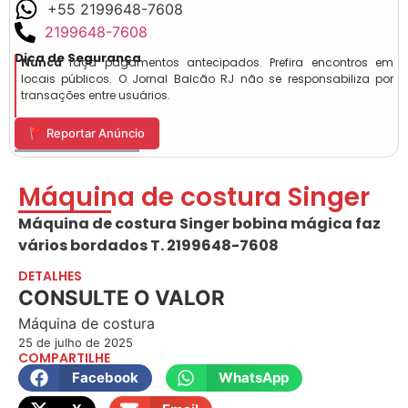
+55 2199648-7608
2199648-7608
Dica de Segurança
Nunca
faça pagamentos antecipados. Prefira encontros em
locais públicos. O Jornal Balcão RJ não se responsabiliza por
transações entre usuários.
🚩 Reportar Anúncio
Máquina de costura Singer
Máquina de costura Singer bobina mágica faz
vários bordados T. 2199648-7608
DETALHES
CONSULTE O VALOR
Máquina de costura
25 de julho de 2025
COMPARTILHE
Facebook
WhatsApp