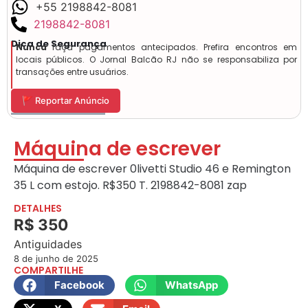
+55 2198842-8081
2198842-8081
Dica de Segurança
Nunca
faça pagamentos antecipados. Prefira encontros em
locais públicos. O Jornal Balcão RJ não se responsabiliza por
transações entre usuários.
🚩 Reportar Anúncio
Máquina de escrever
Máquina de escrever 0livetti Studio 46 e Remington
35 L com estojo. R$350 T. 2198842-8081 zap
DETALHES
R$ 350
Antiguidades
8 de junho de 2025
COMPARTILHE
Facebook
WhatsApp