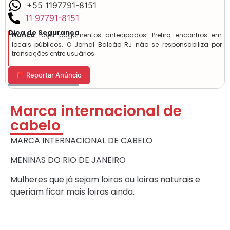
+55 1197791-8151
11 97791-8151
Dica de Segurança
Nunca
faça pagamentos antecipados. Prefira encontros em
locais públicos. O Jornal Balcão RJ não se responsabiliza por
transações entre usuários.
🚩 Reportar Anúncio
Marca internacional de
cabelo
MARCA INTERNACIONAL DE CABELO
MENINAS DO RIO DE JANEIRO
Mulheres que já sejam loiras ou loiras naturais e
queriam ficar mais loiras ainda.