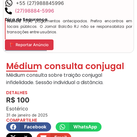
+55 (27)988845996
(27)98884-5996
Dica de Segurança
Nunca
faça pagamentos antecipados. Prefira encontros em
locais públicos. O Jornal Balcão RJ não se responsabiliza por
transações entre usuários.
🚩 Reportar Anúncio
Médium consulta conjugal
Médium consulta sobre traição conjugal
infidelidade. Sessão individual a distância.
DETALHES
R$ 100
Esotérico
31 de janeiro de 2025
COMPARTILHE
Facebook
WhatsApp