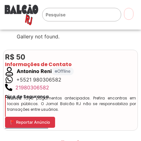
🔍
Gallery not found.
R$ 50
Informações de Contato
Antonino Reni
Offline
+5521 980306582
21980306582
Dica de Segurança
Nunca
faça pagamentos antecipados. Prefira encontros em
locais públicos. O Jornal Balcão RJ não se responsabiliza por
transações entre usuários.
🚩 Reportar Anúncio