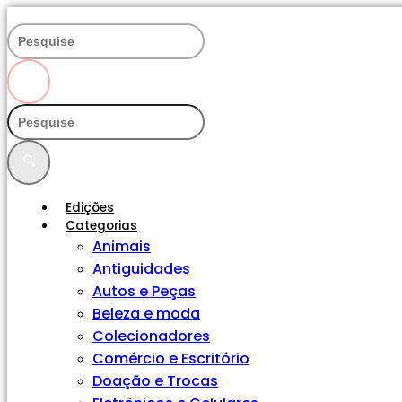
Ir
para
o
conteúdo
🔍
🔍
Edições
Categorias
Animais
Antiguidades
Autos e Peças
Beleza e moda
Colecionadores
Comércio e Escritório
Doação e Trocas