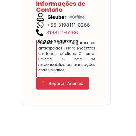
Informações de
Contato
Gleuber
Offline
+55 3198111-0266
3198111-0266
Dica de Segurança
Nunca
faça pagamentos
antecipados. Prefira encontros
em locais públicos. O Jornal
Balcão RJ não se
responsabiliza por transações
entre usuários.
🚩 Reportar Anúncio