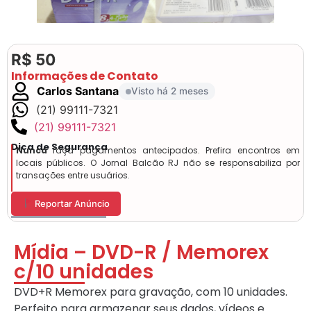
R$ 50
Informações de Contato
Carlos Santana
Visto há 2 meses
(21) 99111-7321
(21) 99111-7321
Dica de Segurança
Nunca
faça pagamentos antecipados. Prefira encontros em
locais públicos. O Jornal Balcão RJ não se responsabiliza por
transações entre usuários.
Reportar Anúncio
Mídia – DVD-R / Memorex
c/10 unidades
DVD+R Memorex para gravação, com 10 unidades.
Perfeito para armazenar seus dados, vídeos e