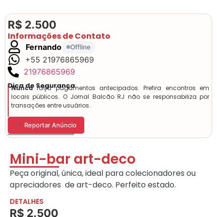
R$ 2.500
Informações de Contato
Fernando
Offline
+55 21976865969
21976865969
Dica de Segurança
Nunca
faça pagamentos antecipados. Prefira encontros em
locais públicos. O Jornal Balcão RJ não se responsabiliza por
transações entre usuários.
Reportar Anúncio
Mini-bar art-deco
Peça original, única, ideal para colecionadores ou
apreciadores de art-deco. Perfeito estado.
DETALHES
R$ 2.500