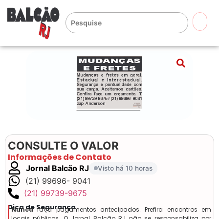
🔍
CONSULTE O VALOR
Informações de Contato
Jornal Balcão RJ
Visto há 10 horas
(21) 99696- 9041
(21) 99739-9675
Dica de Segurança
Nunca
faça pagamentos antecipados. Prefira encontros em
locais públicos. O Jornal Balcão RJ não se responsabiliza por