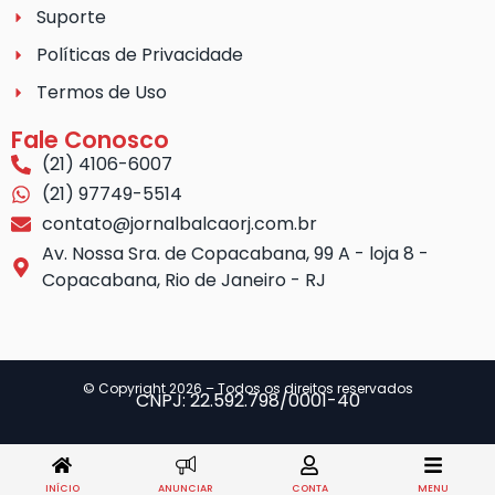
Suporte
Políticas de Privacidade
Termos de Uso
Fale Conosco
(21) 4106-6007
(21) 97749-5514
contato@jornalbalcaorj.com.br
Av. Nossa Sra. de Copacabana, 99 A - loja 8 -
Copacabana, Rio de Janeiro - RJ
© Copyright 2026 – Todos os direitos reservados
CNPJ: 22.592.798/0001-40
INÍCIO
ANUNCIAR
CONTA
MENU