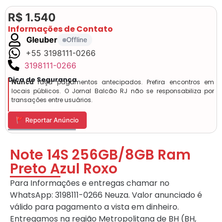
R$ 1.540
Informações de Contato
Gleuber
Offline
+55 3198111-0266
3198111-0266
Dica de Segurança
Nunca
faça pagamentos antecipados. Prefira encontros em
locais públicos. O Jornal Balcão RJ não se responsabiliza por
transações entre usuários.
🚩 Reportar Anúncio
Note 14S 256GB/8GB Ram
Preto Azul Roxo
Para Informações e entregas chamar no
WhatsApp: 3198111-0266 Neuza. Valor anunciado é
válido para pagamento a vista em dinheiro.
Entregamos na região Metropolitana de BH (BH,