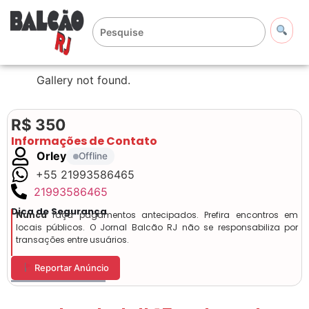
Gallery not found.
R$ 350
Informações de Contato
Orley
Offline
+55 21993586465
21993586465
Dica de Segurança
Nunca
faça pagamentos antecipados. Prefira encontros em
locais públicos. O Jornal Balcão RJ não se responsabiliza por
transações entre usuários.
Reportar Anúncio