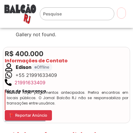
🔍
Gallery not found.
R$ 400.000
Informações de Contato
Edison
Offline
+55 21991633409
21991633409
Dica de Segurança
Nunca
faça pagamentos antecipados. Prefira encontros em
locais públicos. O Jornal Balcão RJ não se responsabiliza por
transações entre usuários.
🚩 Reportar Anúncio