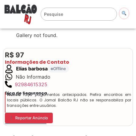
Gallery not found.
R$ 97
Informações de Contato
Elias barbosa
Offline
Não Informado
92984615325
Dica de Segurança
Nunca
faça pagamentos antecipados. Prefira encontros em
locais públicos. O Jornal Balcão RJ não se responsabiliza por
transações entre usuários.
Reportar Anúncio