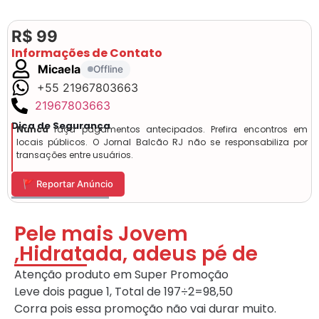
R$ 99
Informações de Contato
Micaela
Offline
+55 21967803663
21967803663
Dica de Segurança
Nunca
faça pagamentos antecipados. Prefira encontros em
locais públicos. O Jornal Balcão RJ não se responsabiliza por
transações entre usuários.
🚩 Reportar Anúncio
Pele mais Jovem
,Hidratada, adeus pé de
Atenção produto em Super Promoção
Leve dois pague 1, Total de 197÷2=98,50
Corra pois essa promoção não vai durar muito.