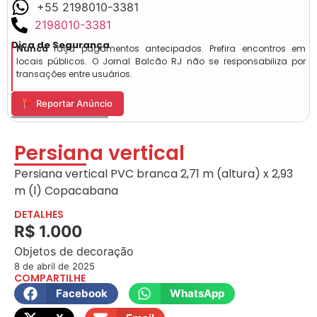
+55 2198010-3381
2198010-3381
Dica de Segurança
Nunca
faça pagamentos antecipados. Prefira encontros em
locais públicos. O Jornal Balcão RJ não se responsabiliza por
transações entre usuários.
🚩 Reportar Anúncio
Persiana vertical
Persiana vertical PVC branca 2,71 m (altura) x 2,93
m (l) Copacabana
DETALHES
R$ 1.000
Objetos de decoração
8 de abril de 2025
COMPARTILHE
Facebook
WhatsApp