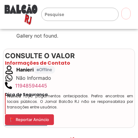
🔍
Gallery not found.
CONSULTE O VALOR
Informações de Contato
Hanieri
Offline
Não Informado
11948594445
Dica de Segurança
Nunca
faça pagamentos antecipados. Prefira encontros em
locais públicos. O Jornal Balcão RJ não se responsabiliza por
transações entre usuários.
🚩 Reportar Anúncio