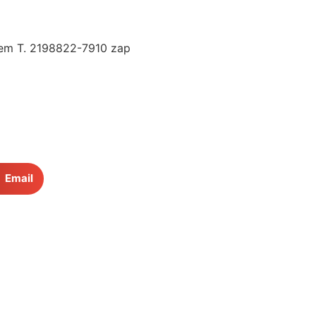
agem T. 2198822-7910 zap
Email