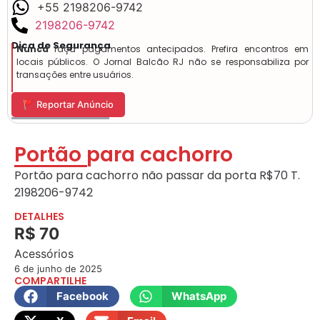
+55 2198206-9742
2198206-9742
Dica de Segurança
Nunca
faça pagamentos antecipados. Prefira encontros em
locais públicos. O Jornal Balcão RJ não se responsabiliza por
transações entre usuários.
🚩 Reportar Anúncio
Portão para cachorro
Portão para cachorro não passar da porta R$70 T.
2198206-9742
DETALHES
R$ 70
Acessórios
6 de junho de 2025
COMPARTILHE
Facebook
WhatsApp