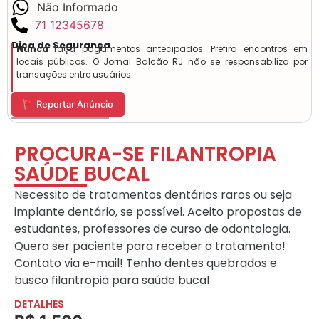
Não Informado
71 12345678
Dica de Segurança
Nunca
faça pagamentos antecipados. Prefira encontros em
locais públicos. O Jornal Balcão RJ não se responsabiliza por
transações entre usuários.
🚩 Reportar Anúncio
PROCURA-SE FILANTROPIA
SAÚDE BUCAL
Necessito de tratamentos dentários raros ou seja
implante dentário, se possível. Aceito propostas de
estudantes, professores de curso de odontologia.
Quero ser paciente para receber o tratamento!
Contato via e-mail! Tenho dentes quebrados e
busco filantropia para saúde bucal
DETALHES