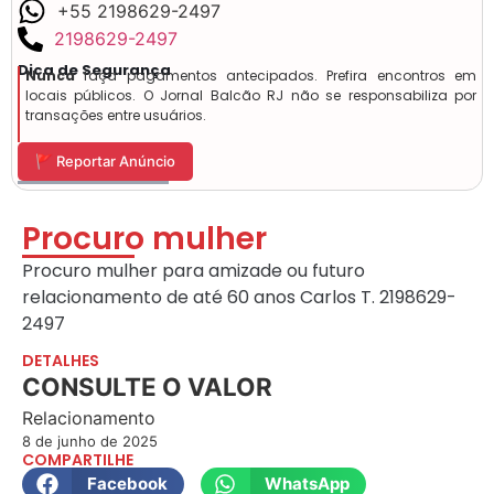
+55 2198629-2497
2198629-2497
Dica de Segurança
Nunca
faça pagamentos antecipados. Prefira encontros em
locais públicos. O Jornal Balcão RJ não se responsabiliza por
transações entre usuários.
🚩 Reportar Anúncio
Procuro mulher
Procuro mulher para amizade ou futuro
relacionamento de até 60 anos Carlos T. 2198629-
2497
DETALHES
CONSULTE O VALOR
Relacionamento
8 de junho de 2025
COMPARTILHE
Facebook
WhatsApp