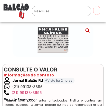
🔍
CONSULTE O VALOR
Informações de Contato
Jornal Balcão RJ
Visto há 2 horas
(21) 99138-3695
(21) 99138-3695
Dica de Segurança
Nunca
faça pagamentos antecipados. Prefira encontros em
locais públicos. O Jornal Balcão RJ não se responsabiliza por