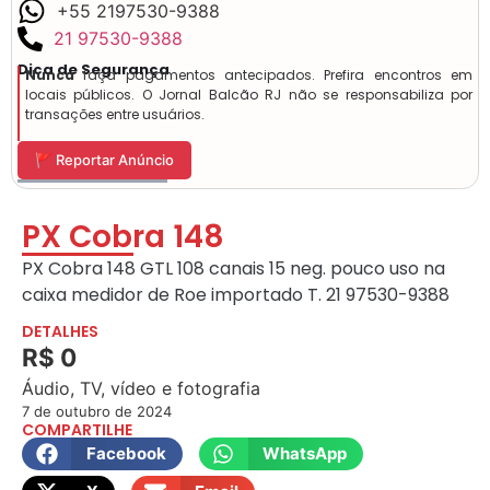
+55 2197530-9388
21 97530-9388
Dica de Segurança
Nunca
faça pagamentos antecipados. Prefira encontros em
locais públicos. O Jornal Balcão RJ não se responsabiliza por
transações entre usuários.
🚩 Reportar Anúncio
PX Cobra 148
PX Cobra 148 GTL 108 canais 15 neg. pouco uso na
caixa medidor de Roe importado T. 21 97530-9388
DETALHES
R$ 0
Áudio, TV, vídeo e fotografia
7 de outubro de 2024
COMPARTILHE
Facebook
WhatsApp