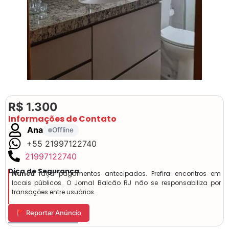
R$ 1.300
Informações de Contato
Ana
Offline
+55 21997122740
21997122740
Dica de Segurança
Nunca
faça pagamentos antecipados. Prefira encontros em
locais públicos. O Jornal Balcão RJ não se responsabiliza por
transações entre usuários.
🚩 Reportar Anúncio