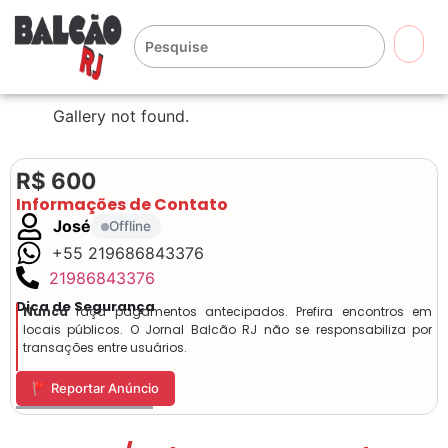
🔍
Gallery not found.
R$ 600
Informações de Contato
José
Offline
+55 219686843376
21986843376
Dica de Segurança
Nunca
faça pagamentos antecipados. Prefira encontros em
locais públicos. O Jornal Balcão RJ não se responsabiliza por
transações entre usuários.
🚩 Reportar Anúncio